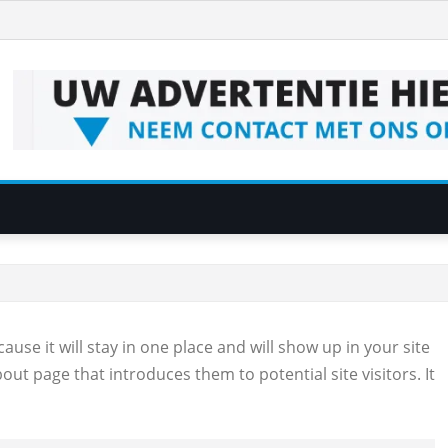
ause it will stay in one place and will show up in your site
ut page that introduces them to potential site visitors. It