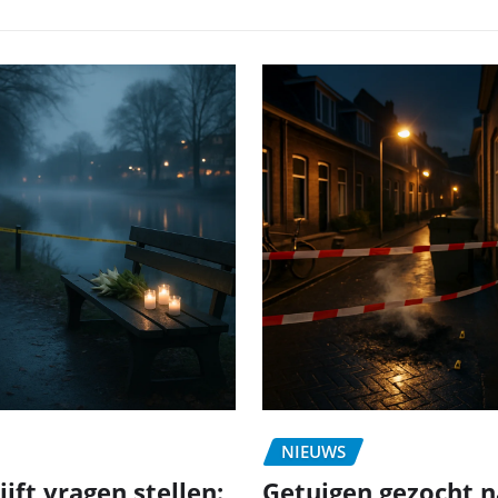
NIEUWS
jft vragen stellen:
Getuigen gezocht n