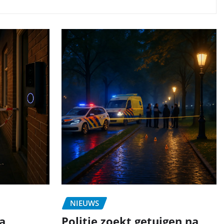
NIEUWS
a
Politie zoekt getuigen na