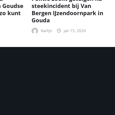
n Goudse
steekincident bij Van
zo kunt
Bergen IJzendoornpark in
Gouda
Karlijn
jan 15, 2026