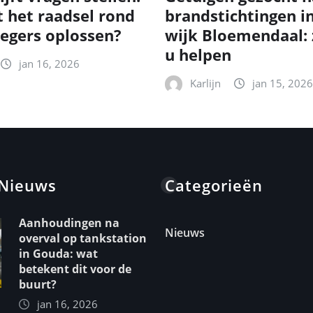
t het raadsel rond
brandstichtingen i
egers oplossen?
wijk Bloemendaal: 
u helpen
jan 16, 2026
Karlijn
jan 15, 2026
 Nieuws
Categorieën
Aanhoudingen na
Nieuws
overval op tankstation
in Gouda: wat
betekent dit voor de
buurt?
jan 16, 2026