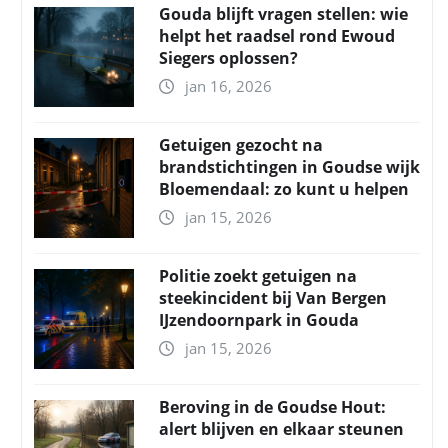
Gouda blijft vragen stellen: wie
helpt het raadsel rond Ewoud
Siegers oplossen?
jan 16, 2026
Getuigen gezocht na
brandstichtingen in Goudse wijk
Bloemendaal: zo kunt u helpen
jan 15, 2026
Politie zoekt getuigen na
steekincident bij Van Bergen
IJzendoornpark in Gouda
jan 15, 2026
Beroving in de Goudse Hout:
alert blijven en elkaar steunen