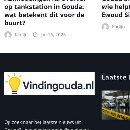
op tankstation in Gouda:
wie help
wat betekent dit voor de
Ewoud Si
buurt?
Karlijn
Karlijn
jan 16, 2026
Laatste
Op zoek naar het laatste nieuws uit