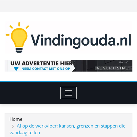
Ga
naar
de
inhoud
Home
AI op de werkvloer: kansen, grenzen en stappen die
vandaag tellen