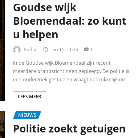
Goudse wijk
Bloemendaal: zo kunt
u helpen
Karlijn
jan 15, 2026
0
In de Goudse wijk Bloemendaal zijn recent
meerdere brandstichtingen gepleegd. De politie is
een onderzoek gestart en vraagt nadrukkelijk om…
LEES MEER
NIEUWS
Politie zoekt getuigen