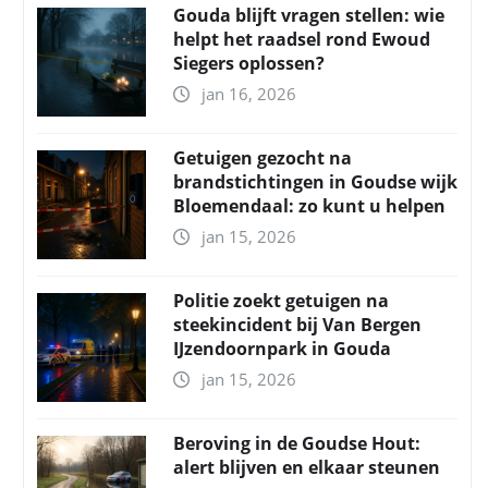
Gouda blijft vragen stellen: wie
helpt het raadsel rond Ewoud
Siegers oplossen?
jan 16, 2026
Getuigen gezocht na
brandstichtingen in Goudse wijk
Bloemendaal: zo kunt u helpen
jan 15, 2026
Politie zoekt getuigen na
steekincident bij Van Bergen
IJzendoornpark in Gouda
jan 15, 2026
Beroving in de Goudse Hout:
alert blijven en elkaar steunen