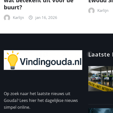
wat betekent dit voor de
Ewoud Si
buurt?
Karlijn
Karlijn
jan 16, 2026
Laatste
Op zoek naar het laatste nieuws uit
Gouda? Lees hier het dagelijkse nieuws
simpel online.