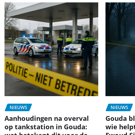
NIEUWS
NIEUWS
Aanhoudingen na overval
Gouda bli
op tankstation in Gouda:
wie help