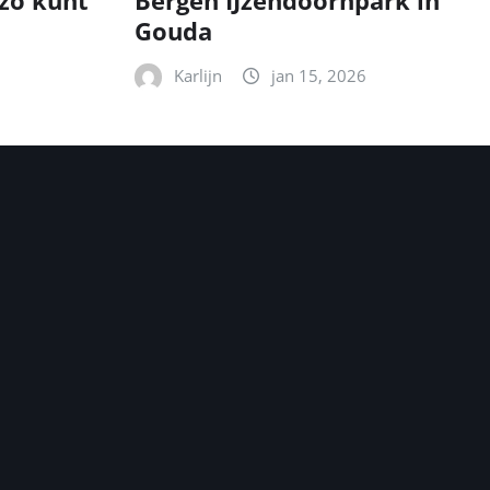
zo kunt
Bergen IJzendoornpark in
Gouda
Karlijn
jan 15, 2026