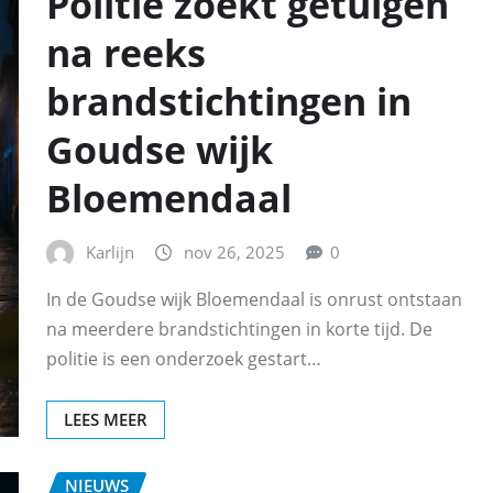
Politie zoekt getuigen
na reeks
brandstichtingen in
Goudse wijk
Bloemendaal
Karlijn
nov 26, 2025
0
In de Goudse wijk Bloemendaal is onrust ontstaan
na meerdere brandstichtingen in korte tijd. De
politie is een onderzoek gestart…
LEES MEER
NIEUWS