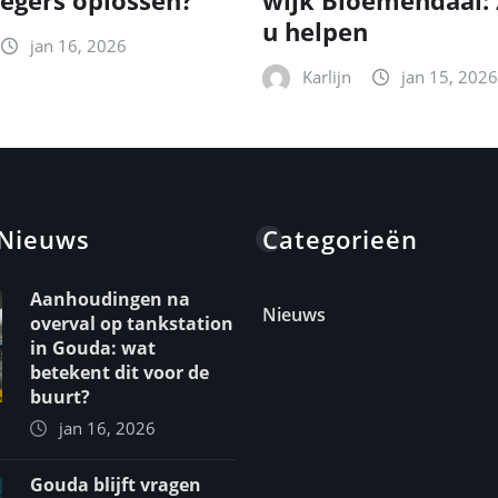
egers oplossen?
wijk Bloemendaal: 
u helpen
jan 16, 2026
Karlijn
jan 15, 2026
 Nieuws
Categorieën
Aanhoudingen na
Nieuws
overval op tankstation
in Gouda: wat
betekent dit voor de
buurt?
jan 16, 2026
Gouda blijft vragen