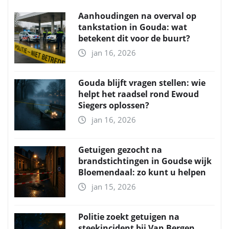
Aanhoudingen na overval op
tankstation in Gouda: wat
betekent dit voor de buurt?
jan 16, 2026
Gouda blijft vragen stellen: wie
helpt het raadsel rond Ewoud
Siegers oplossen?
jan 16, 2026
Getuigen gezocht na
brandstichtingen in Goudse wijk
Bloemendaal: zo kunt u helpen
jan 15, 2026
Politie zoekt getuigen na
steekincident bij Van Bergen