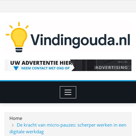
Ga
naar
de
inhoud
Home
De kracht van micro-pauzes: scherper werken in een
digitale werkdag