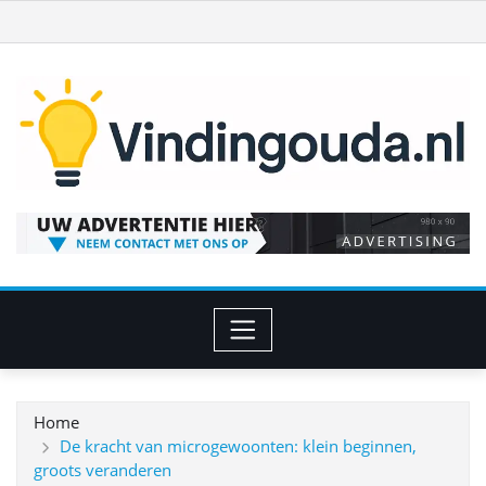
Ga
naar
de
inhoud
Home
De kracht van microgewoonten: klein beginnen,
groots veranderen