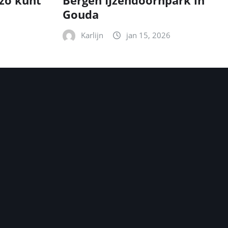
zo kunt
Bergen IJzendoornpark in
Gouda
Karlijn
jan 15, 2026