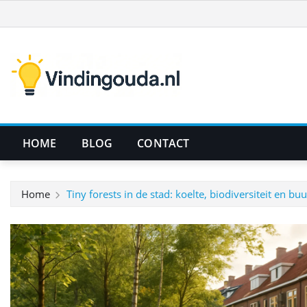
Ga
naar
de
inhoud
HOME
BLOG
CONTACT
Home
Tiny forests in de stad: koelte, biodiversiteit en bu