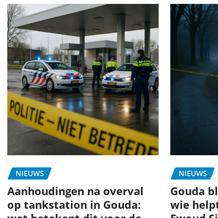
NIEUWS
NIEUWS
Aanhoudingen na overval
Gouda bli
op tankstation in Gouda:
wie help