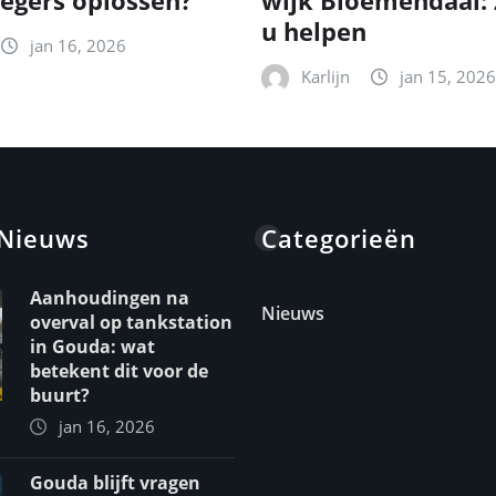
egers oplossen?
wijk Bloemendaal: 
u helpen
jan 16, 2026
Karlijn
jan 15, 2026
 Nieuws
Categorieën
Aanhoudingen na
Nieuws
overval op tankstation
in Gouda: wat
betekent dit voor de
buurt?
jan 16, 2026
Gouda blijft vragen