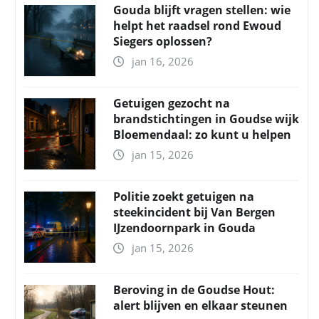
Gouda blijft vragen stellen: wie
helpt het raadsel rond Ewoud
Siegers oplossen?
jan 16, 2026
Getuigen gezocht na
brandstichtingen in Goudse wijk
Bloemendaal: zo kunt u helpen
jan 15, 2026
Politie zoekt getuigen na
steekincident bij Van Bergen
IJzendoornpark in Gouda
jan 15, 2026
Beroving in de Goudse Hout:
alert blijven en elkaar steunen