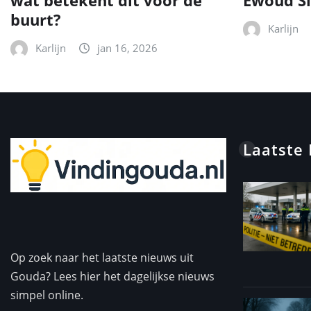
wat betekent dit voor de
Ewoud Si
buurt?
Karlijn
Karlijn
jan 16, 2026
Laatste
Op zoek naar het laatste nieuws uit
Gouda? Lees hier het dagelijkse nieuws
simpel online.