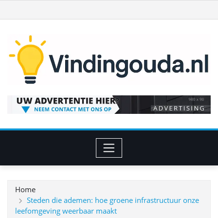
Ga
naar
de
inhoud
Home
Steden die ademen: hoe groene infrastructuur onze
leefomgeving weerbaar maakt