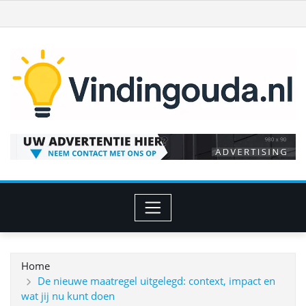
Ga
naar
de
inhoud
Home
De nieuwe maatregel uitgelegd: context, impact en
wat jij nu kunt doen