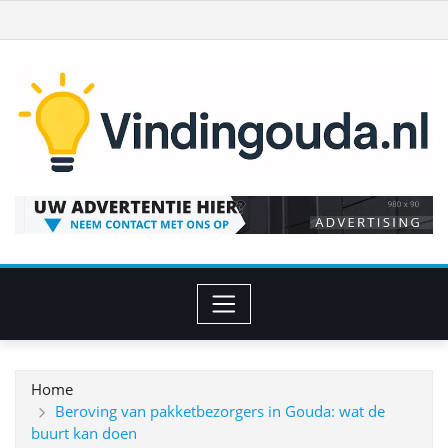
Ga
naar
de
inhoud
Home
Beroving van pakketbezorgers in Gouda: wat de
buurt kan doen