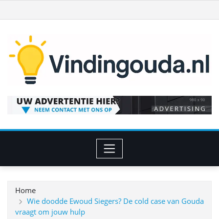
Ga
naar
de
inhoud
Home
Wie doodde Ewoud Siegers? De cold case van Gouda
vraagt om jouw hulp