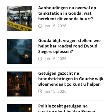
Aanhoudingen na overval op
tankstation in Gouda: wat
betekent dit voor de buurt?
jan 16, 2026
Gouda blijft vragen stellen: wie
helpt het raadsel rond Ewoud
Siegers oplossen?
jan 16, 2026
Getuigen gezocht na
brandstichtingen in Goudse wijk
Bloemendaal: zo kunt u helpen
jan 15, 2026
Politie zoekt getuigen na
steekincident bij Van Bergen