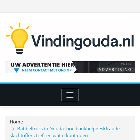
Ga
naar
de
inhoud
Home
Babbeltrucs in Gouda: hoe bankhelpdeskfraude
slachtoffers treft en wat u kunt doen