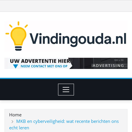
Ga
naar
de
inhoud
Home
MKB en cyberveiligheid: wat recente berichten ons
echt leren