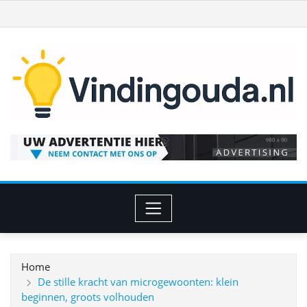
Ga
naar
de
inhoud
Home
De stille kracht van microgewoonten: klein
beginnen, groots volhouden