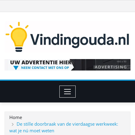
Ga
naar
de
inhoud
Home
De stille doorbraak van de vierdaagse werkweek:
wat je nú moet weten