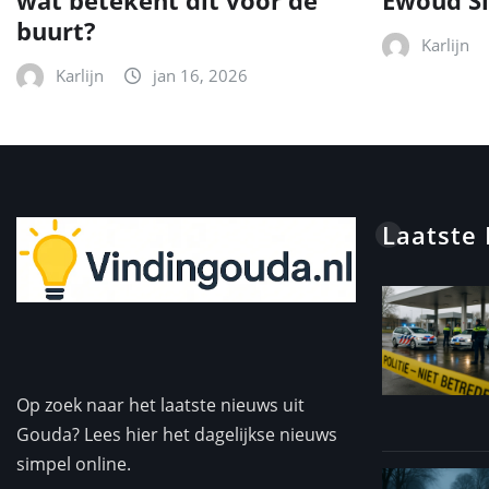
wat betekent dit voor de
Ewoud Si
buurt?
Karlijn
Karlijn
jan 16, 2026
Laatste
Op zoek naar het laatste nieuws uit
Gouda? Lees hier het dagelijkse nieuws
simpel online.