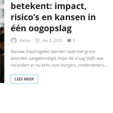
betekent: impact,
risico’s en kansen in
één oogopslag
Karlijn
dec 3, 2025
0
Nieuwe maatregelen worden vaak met grote
woorden aangekondigd, maar de vraag blijft: wat
verandert er nu echt voor burgers, ondernemers…
LEES MEER