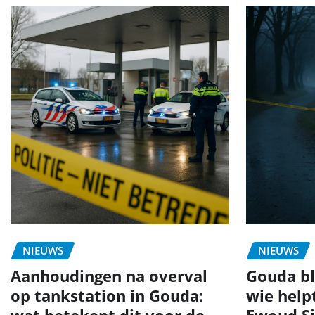
NIEUWS
NIEUWS
Aanhoudingen na overval
Gouda bli
op tankstation in Gouda:
wie help