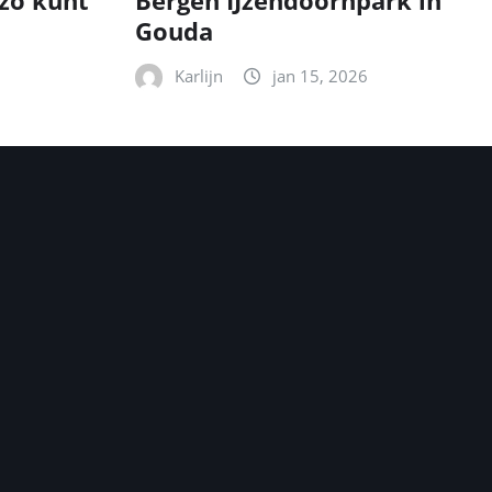
zo kunt
Bergen IJzendoornpark in
Gouda
Karlijn
jan 15, 2026