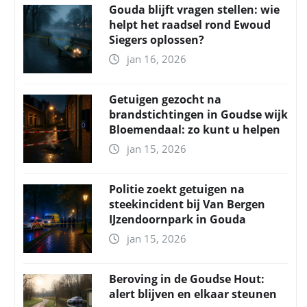
Gouda blijft vragen stellen: wie
helpt het raadsel rond Ewoud
Siegers oplossen?
jan 16, 2026
Getuigen gezocht na
brandstichtingen in Goudse wijk
Bloemendaal: zo kunt u helpen
jan 15, 2026
Politie zoekt getuigen na
steekincident bij Van Bergen
IJzendoornpark in Gouda
jan 15, 2026
Beroving in de Goudse Hout:
alert blijven en elkaar steunen