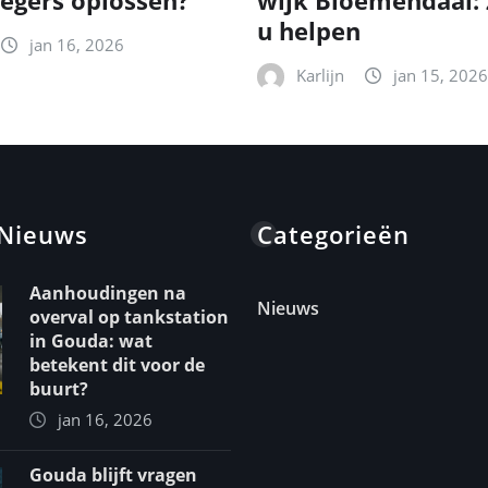
egers oplossen?
wijk Bloemendaal: 
u helpen
jan 16, 2026
Karlijn
jan 15, 2026
 Nieuws
Categorieën
Aanhoudingen na
Nieuws
overval op tankstation
in Gouda: wat
betekent dit voor de
buurt?
jan 16, 2026
Gouda blijft vragen