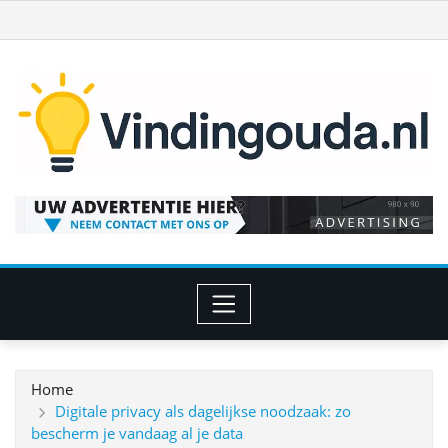
Ga
naar
de
inhoud
Home
Digitale privacy als dagelijkse noodzaak: zo
bescherm je vandaag al je data