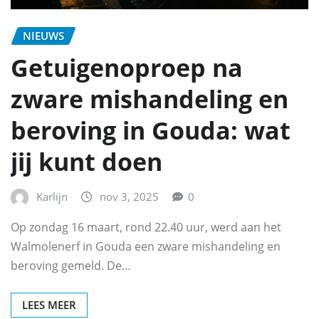
NIEUWS
Getuigenoproep na
zware mishandeling en
beroving in Gouda: wat
jij kunt doen
Karlijn
nov 3, 2025
0
Op zondag 16 maart, rond 22.40 uur, werd aan het
Walmolenerf in Gouda een zware mishandeling en
beroving gemeld. De…
LEES MEER