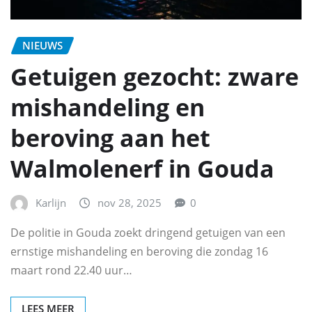
NIEUWS
Getuigen gezocht: zware
mishandeling en
beroving aan het
Walmolenerf in Gouda
Karlijn
nov 28, 2025
0
De politie in Gouda zoekt dringend getuigen van een
ernstige mishandeling en beroving die zondag 16
maart rond 22.40 uur…
LEES MEER