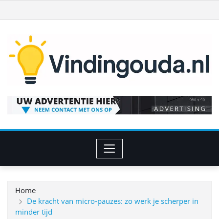
Ga
naar
de
inhoud
Home
De kracht van micro‑pauzes: zo werk je scherper in
minder tijd