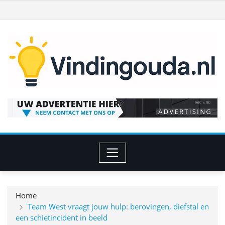
Ga
naar
de
inhoud
Home
Team West vraagt jouw hulp: berovingen, diefstal en
een schietincident in beeld