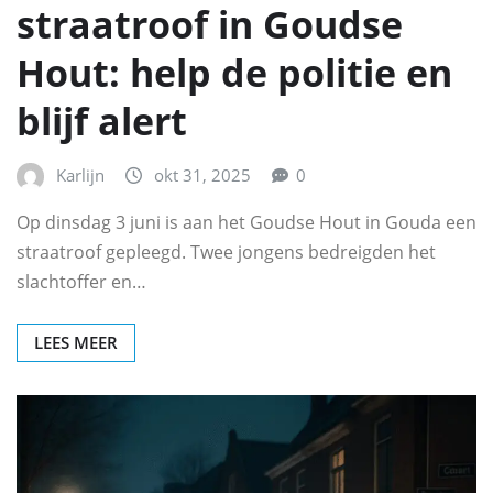
straatroof in Goudse
Hout: help de politie en
blijf alert
Karlijn
okt 31, 2025
0
Op dinsdag 3 juni is aan het Goudse Hout in Gouda een
straatroof gepleegd. Twee jongens bedreigden het
slachtoffer en…
LEES MEER