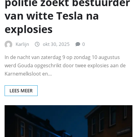
politie zoekt bestuurder
van witte Tesla na
explosies
Karlijn
okt 30, 2025
0
In de nacht van zaterdag 9 op zondag 10 augustus
werd Gouda opgeschrikt door twee explosies aan de
Karnemelksloot en…
LEES MEER