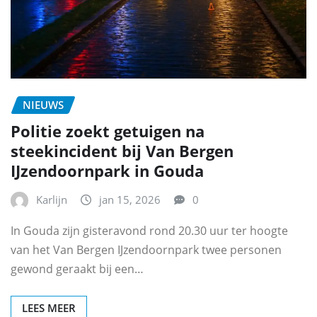
NIEUWS
Politie zoekt getuigen na
steekincident bij Van Bergen
IJzendoornpark in Gouda
Karlijn
jan 15, 2026
0
In Gouda zijn gisteravond rond 20.30 uur ter hoogte
van het Van Bergen IJzendoornpark twee personen
gewond geraakt bij een…
LEES MEER