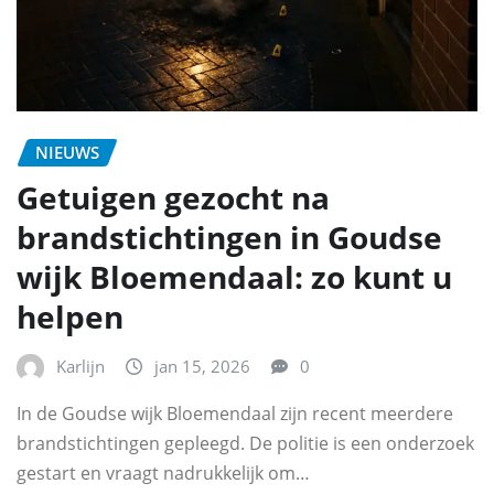
NIEUWS
Getuigen gezocht na
brandstichtingen in Goudse
wijk Bloemendaal: zo kunt u
helpen
Karlijn
jan 15, 2026
0
In de Goudse wijk Bloemendaal zijn recent meerdere
brandstichtingen gepleegd. De politie is een onderzoek
gestart en vraagt nadrukkelijk om…