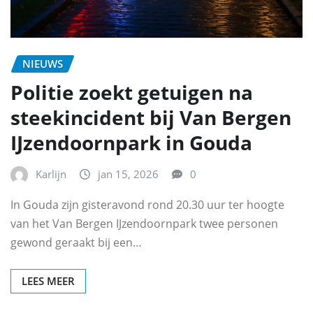
NIEUWS
Politie zoekt getuigen na
steekincident bij Van Bergen
IJzendoornpark in Gouda
Karlijn
jan 15, 2026
0
In Gouda zijn gisteravond rond 20.30 uur ter hoogte
van het Van Bergen IJzendoornpark twee personen
gewond geraakt bij een…
LEES MEER