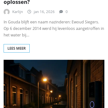
oplossen?
Karlijn
jan 16, 2026
0
In Gouda blijft een naam nazinderen: Ewoud Siegers.
Op 6 december 2014 werd hij levenloos aangetroffen in
het water bij…
LEES MEER