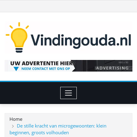
Ga
naar
de
inhoud
Home
De stille kracht van microgewoonten: klein
beginnen, groots volhouden