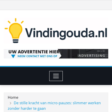
Ga
naar
de
inhoud
Home
De stille kracht van micro‑pauzes: slimmer werken
zonder harder te gaan