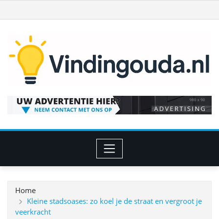
Ga
naar
de
inhoud
Home
Kleine stadsoases: zo koel je de straat en vergroot je
veerkracht