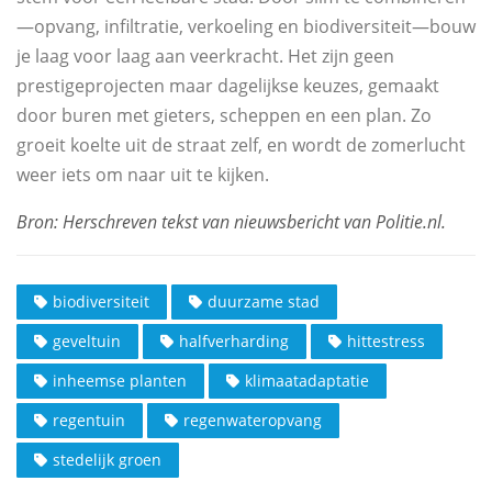
—opvang, infiltratie, verkoeling en biodiversiteit—bouw
je laag voor laag aan veerkracht. Het zijn geen
prestigeprojecten maar dagelijkse keuzes, gemaakt
door buren met gieters, scheppen en een plan. Zo
groeit koelte uit de straat zelf, en wordt de zomerlucht
weer iets om naar uit te kijken.
biodiversiteit
duurzame stad
geveltuin
halfverharding
hittestress
inheemse planten
klimaatadaptatie
regentuin
regenwateropvang
stedelijk groen