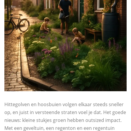
Hittegolven en hoosbuien volgen elkaar steeds sneller
op, en juist in versteende straten voel je dat. Het goede
nieuws: kleine stukjes groen hebben outsized impact.
Met een geveltuin, een regenton en een regentuin