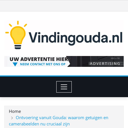
Ga
naar
de
inhoud
Home
Ontvoering vanuit Gouda: waarom getuigen en
camerabeelden nu cruciaal zijn