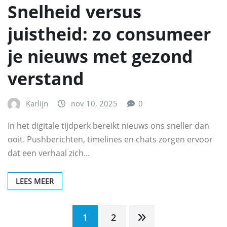
Snelheid versus
juistheid: zo consumeer
je nieuws met gezond
verstand
Karlijn
nov 10, 2025
0
In het digitale tijdperk bereikt nieuws ons sneller dan
ooit. Pushberichten, timelines en chats zorgen ervoor
dat een verhaal zich…
LEES MEER
Berichten
1
2