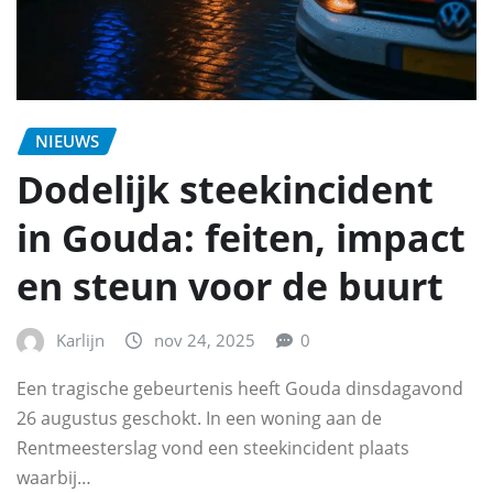
NIEUWS
Dodelijk steekincident
in Gouda: feiten, impact
en steun voor de buurt
Karlijn
nov 24, 2025
0
Een tragische gebeurtenis heeft Gouda dinsdagavond
26 augustus geschokt. In een woning aan de
Rentmeesterslag vond een steekincident plaats
waarbij…