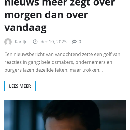
nieuws meer zegt over
morgen dan over
vandaag
Karlijn
dec 10, 2025
0
Een nieuwsbericht van vanochtend zette een golf van
reacties in gang: beleidsmakers, ondernemers en
burgers lazen dezelfde feiten, maar trokken…
LEES MEER