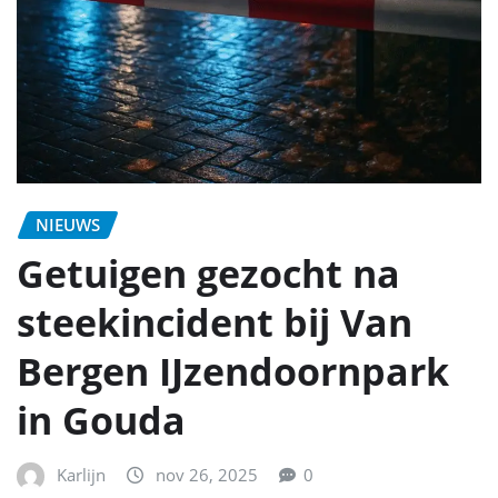
NIEUWS
Getuigen gezocht na
steekincident bij Van
Bergen IJzendoornpark
in Gouda
Karlijn
nov 26, 2025
0