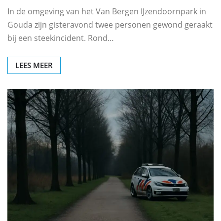
In de omgeving van het Van Bergen IJzendoornpark in
Gouda zijn gisteravond twee personen gewond geraakt
bij een steekincident. Rond…
LEES MEER