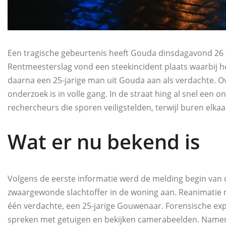
Een tragische gebeurtenis heeft Gouda dinsdagavond 26 
Rentmeesterslag vond een steekincident plaats waarbij het 
daarna een 25‑jarige man uit Gouda aan als verdachte. O
onderzoek is in volle gang. In de straat hing al snel een o
rechercheurs die sporen veiligstelden, terwijl buren elk
Wat er nu bekend is
Volgens de eerste informatie werd de melding begin van
zwaargewonde slachtoffer in de woning aan. Reanimatie m
één verdachte, een 25‑jarige Gouwenaar. Forensische e
spreken met getuigen en bekijken camerabeelden. Namen 