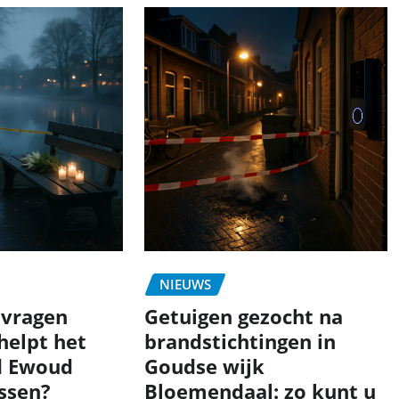
NIEUWS
 vragen
Getuigen gezocht na
 helpt het
brandstichtingen in
d Ewoud
Goudse wijk
ossen?
Bloemendaal: zo kunt u