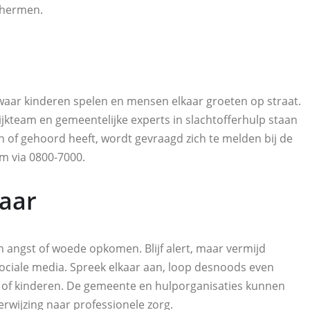
chermen.
waar kinderen spelen en mensen elkaar groeten op straat.
ijkteam en gemeentelijke experts in slachtofferhulp staan
n of gehoord heeft, wordt gevraagd zich te melden bij de
m via 0800‑7000.
kaar
n angst of woede opkomen. Blijf alert, maar vermijd
sociale media. Spreek elkaar aan, loop desnoods even
en of kinderen. De gemeente en hulporganisaties kunnen
wijzing naar professionele zorg.