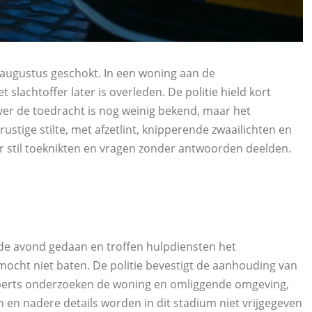
augustus geschokt. In een woning aan de
slachtoffer later is overleden. De politie hield kort
ver de toedracht is nog weinig bekend, maar het
nrustige stilte, met afzetlint, knipperende zwaailichten en
aar stil toeknikten en vragen zonder antwoorden deelden.
 de avond gedaan en troffen hulpdiensten het
ocht niet baten. De politie bevestigt de aanhouding van
xperts onderzoeken de woning en omliggende omgeving,
en nadere details worden in dit stadium niet vrijgegeven