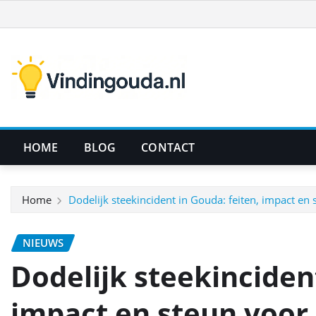
Ga
naar
de
inhoud
HOME
BLOG
CONTACT
Home
Dodelijk steekincident in Gouda: feiten, impact en
NIEUWS
Dodelijk steekincident
impact en steun voor