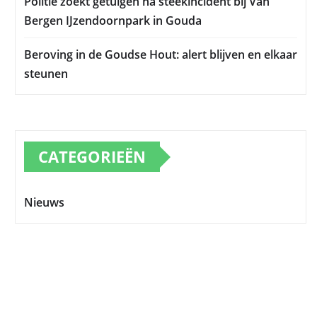
Politie zoekt getuigen na steekincident bij Van
Bergen IJzendoornpark in Gouda
Beroving in de Goudse Hout: alert blijven en elkaar
steunen
CATEGORIEËN
Nieuws