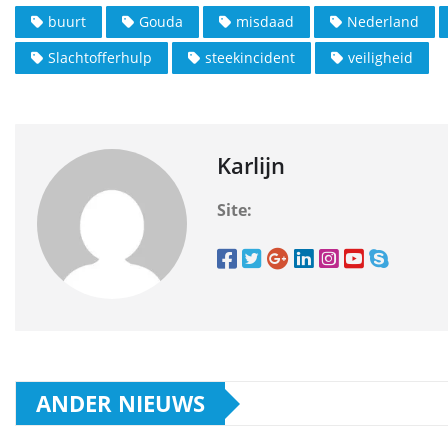
buurt
Gouda
misdaad
Nederland
Slachtofferhulp
steekincident
veiligheid
Karlijn
Site:
ANDER NIEUWS