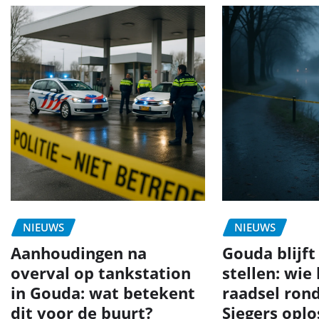
NIEUWS
NIEUWS
Aanhoudingen na
Gouda blijft
overval op tankstation
stellen: wie
in Gouda: wat betekent
raadsel ron
dit voor de buurt?
Siegers opl