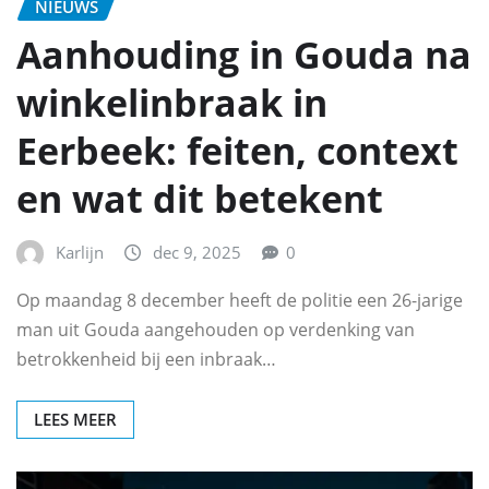
NIEUWS
Aanhouding in Gouda na
winkelinbraak in
Eerbeek: feiten, context
en wat dit betekent
Karlijn
dec 9, 2025
0
Op maandag 8 december heeft de politie een 26-jarige
man uit Gouda aangehouden op verdenking van
betrokkenheid bij een inbraak…
LEES MEER