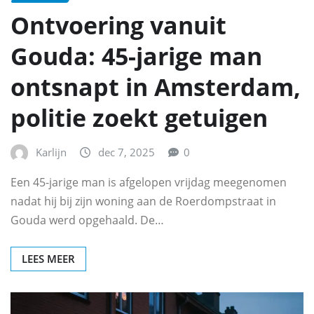
Ontvoering vanuit
Gouda: 45-jarige man
ontsnapt in Amsterdam,
politie zoekt getuigen
Karlijn
dec 7, 2025
0
Een 45-jarige man is afgelopen vrijdag meegenomen
nadat hij bij zijn woning aan de Roerdompstraat in
Gouda werd opgehaald. De…
LEES MEER