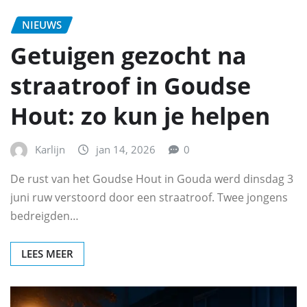
NIEUWS
Getuigen gezocht na
straatroof in Goudse
Hout: zo kun je helpen
Karlijn
jan 14, 2026
0
De rust van het Goudse Hout in Gouda werd dinsdag 3
juni ruw verstoord door een straatroof. Twee jongens
bedreigden…
LEES MEER