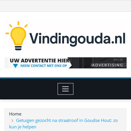
Ga
naar
de
inhoud
Home
Getuigen gezocht na straatroof in Goudse Hout: zo
kun je helpen