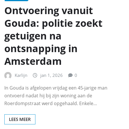
Ontvoering vanuit
Gouda: politie zoekt
getuigen na
ontsnapping in
Amsterdam
Karlijn
jan 1, 2026
0
In Gouda is afgelopen vrijdag een 45-jarige man
ontvoerd nadat hij bij zijn woning aan de
Roerdompstraat werd opgehaald. Enkele…
LEES MEER