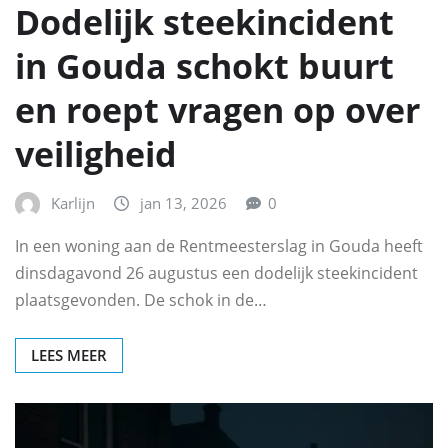
Dodelijk steekincident
in Gouda schokt buurt
en roept vragen op over
veiligheid
Karlijn
jan 13, 2026
0
In een woning aan de Rentmeesterslag in Gouda heeft
dinsdagavond 26 augustus een dodelijk steekincident
plaatsgevonden. De schok in de…
LEES MEER