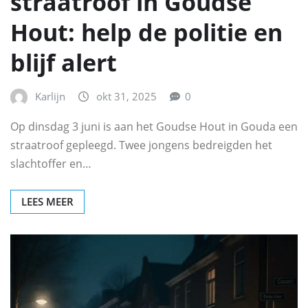
straatroof in Goudse
Hout: help de politie en
blijf alert
Karlijn
okt 31, 2025
0
Op dinsdag 3 juni is aan het Goudse Hout in Gouda een
straatroof gepleegd. Twee jongens bedreigden het
slachtoffer en…
LEES MEER