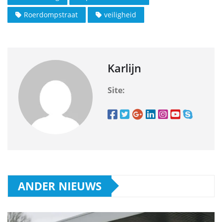
Roerdompstraat
veiligheid
Karlijn
Site:
ANDER NIEUWS