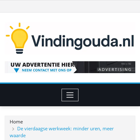
Ga
naar
de
inhoud
Home
De vierdaagse werkweek: minder uren, meer
waarde