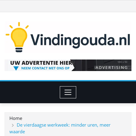
Ga
naar
de
inhoud
Home
De vierdaagse werkweek: minder uren, meer
waarde