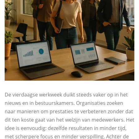
De vierdaagse werkweek duikt steeds vaker op in het
nieuws en in bestuurskamers. Organisaties zoeken
naar manieren om prestaties te verbeteren zonder dat
dit ten koste gaat van het welzijn van medewerkers. Het
idee is eenvoudig: dezelfde resultaten in minder tijd,
met scherpere focus en minder verspilling. Achter de