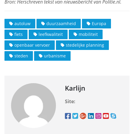
autoluw
duurzaamheid
Europa
fiets
leefkwaliteit
mobiliteit
openbaar vervoer
stedelijke planning
steden
urbanisme
Karlijn
Site: