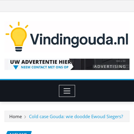
Ga
naar
de
inhoud
Home
Cold case Gouda: wie doodde Ewoud Siegers?