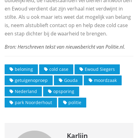
duidelijkheid, de nabestaanden verdienen antwoorden
en Ewoud verdient dat zijn verhaal niet verdwijnt in
stilte. Als u ook maar iets weet dat mogelijk van belang
is, neem alstublieft contact op en help deze cold case
een stap dichter bij de waarheid te brengen.
beloning
cold case
Ewoud Siegers
getuigenoproep
Gouda
moordzaak
Nederland
opsporing
park Noorderhout
politie
Karlijn