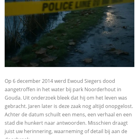
Op 6 december 2014 werd Ewoud Siegers dood
aangetroffen in het water bij park Noorderhout in
Gouda. Uit onderzoek bleek dat hij om het leven was
gebracht. Jaren later is deze zaak nog altijd onopgelost.
Achter de datum schuilt een mens, een verhaal en een
stad die hunkert naar antwoorden. Misschien draagt
juist uw herinnering, waarneming of detail bij aan de