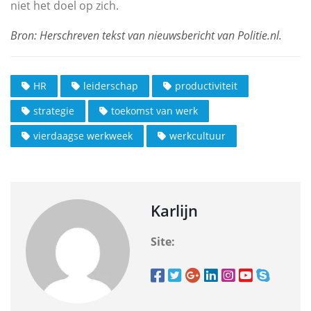
niet het doel op zich.
HR
leiderschap
productiviteit
strategie
toekomst van werk
vierdaagse werkweek
werkcultuur
Karlijn
Site: