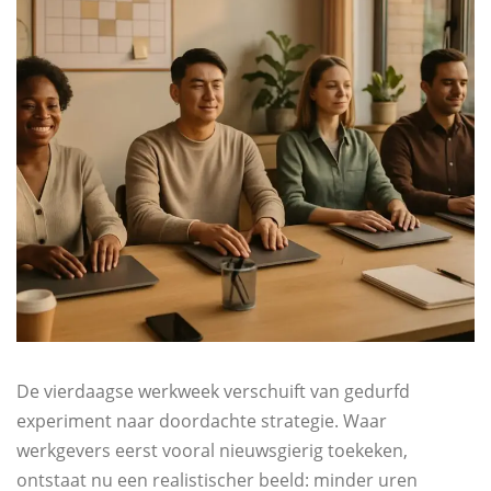
De vierdaagse werkweek verschuift van gedurfd
experiment naar doordachte strategie. Waar
werkgevers eerst vooral nieuwsgierig toekeken,
ontstaat nu een realistischer beeld: minder uren