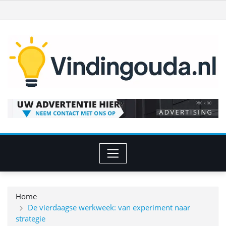
Ga
naar
de
inhoud
Home
De vierdaagse werkweek: van experiment naar
strategie