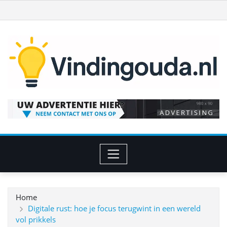
Ga
naar
de
inhoud
Home
Digitale rust: hoe je focus terugwint in een wereld
vol prikkels