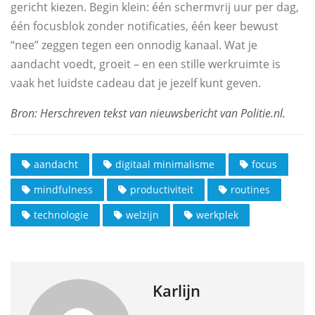
gericht kiezen. Begin klein: één schermvrij uur per dag,
één focusblok zonder notificaties, één keer bewust
“nee” zeggen tegen een onnodig kanaal. Wat je
aandacht voedt, groeit – en een stille werkruimte is
vaak het luidste cadeau dat je jezelf kunt geven.
aandacht
digitaal minimalisme
focus
mindfulness
productiviteit
routines
technologie
welzijn
werkplek
Karlijn