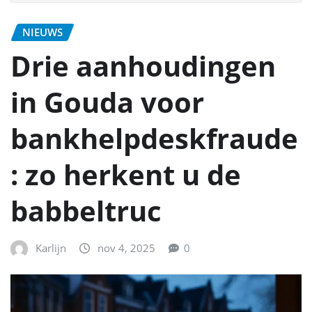
NIEUWS
Drie aanhoudingen
in Gouda voor
bankhelpdeskfraude
: zo herkent u de
babbeltruc
Karlijn
nov 4, 2025
0