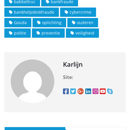
babbeltruc
bankfraude
bankhelpdeskfraude
cybercrime
Gouda
oplichting
ouderen
politie
preventie
veiligheid
Karlijn
Site: