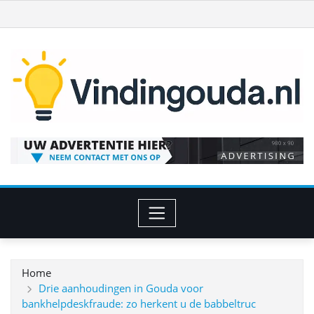
Ga
naar
de
inhoud
Home
Drie aanhoudingen in Gouda voor
bankhelpdeskfraude: zo herkent u de babbeltruc