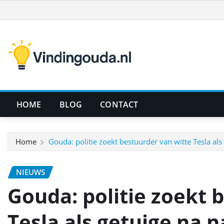
Ga
naar
de
inhoud
HOME
BLOG
CONTACT
Home
Gouda: politie zoekt bestuurder van witte Tesla als
NIEUWS
Gouda: politie zoekt 
Tesla als getuige na n