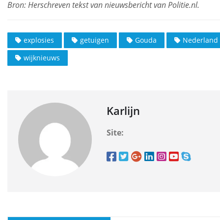
explosies
getuigen
Gouda
Nederland
wijknieuws
Karlijn
Site: