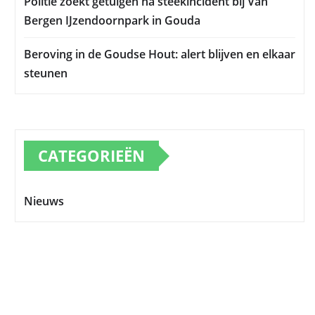
Politie zoekt getuigen na steekincident bij Van
Bergen IJzendoornpark in Gouda
Beroving in de Goudse Hout: alert blijven en elkaar
steunen
CATEGORIEËN
Nieuws