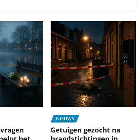
NIEUWS
 vragen
Getuigen gezocht na
 helpt het
brandstichtingen in