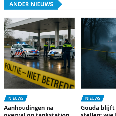
ANDER NIEUWS
NIEUWS
NIEUWS
Aanhoudingen na
Gouda blijft
overval op tankstation
stellen: wie