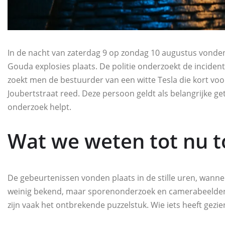
In de nacht van zaterdag 9 op zondag 10 augustus vonde
Gouda explosies plaats. De politie onderzoekt de incident
zoekt men de bestuurder van een witte Tesla die kort voo
Joubertstraat reed. Deze persoon geldt als belangrijke g
onderzoek helpt.
Wat we weten tot nu t
De gebeurtenissen vonden plaats in de stille uren, wannee
weinig bekend, maar sporenonderzoek en camerabeelden 
zijn vaak het ontbrekende puzzelstuk. Wie iets heeft gezie