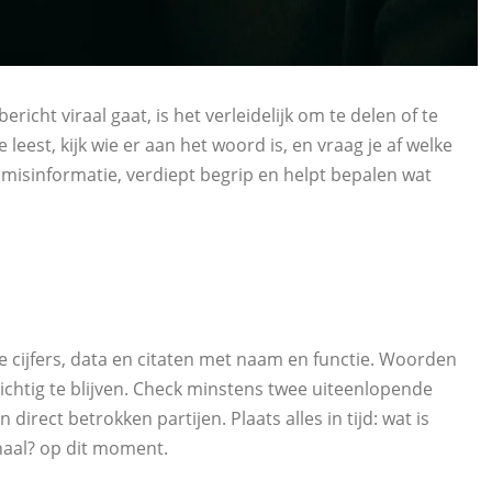
icht viraal gaat, is het verleidelijk om te delen of te
e leest, kijk wie er aan het woord is, en vraag je af welke
misinformatie, verdiept begrip en helpt bepalen wat
e cijfers, data en citaten met naam en functie. Woorden
zichtig te blijven. Check minstens twee uiteenlopende
direct betrokken partijen. Plaats alles in tijd: wat is
rhaal? op dit moment.