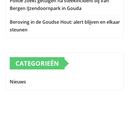
Politie zoekt getuigen na steekincident bij Van
Bergen IJzendoornpark in Gouda
Beroving in de Goudse Hout: alert blijven en elkaar
steunen
CATEGORIEËN
Nieuws