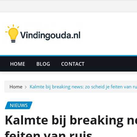
Ga
naar
de
inhoud
HOME
BLOG
CONTACT
Home
Kalmte bij breaking news: zo scheid je feiten van ru
NIEUWS
Kalmte bij breaking n
feiten van ruis