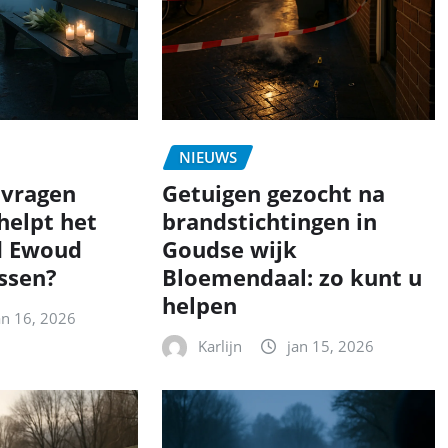
NIEUWS
 vragen
Getuigen gezocht na
 helpt het
brandstichtingen in
d Ewoud
Goudse wijk
ossen?
Bloemendaal: zo kunt u
helpen
an 16, 2026
Karlijn
jan 15, 2026