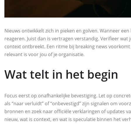
Nieuws ontwikkelt zich in pieken en golven. Wanneer een ber
reageren. Juist dan is vertragen verstandig. Verifieer wat j
context ontbreekt. Een ritme bij breaking news voorkomt 
relevant is voor jou of je organisatie.
Wat telt in het begin
Focus eerst op onafhankelijke bevestiging. Let op concret
als “naar verluidt” of “onbevestigd” zijn signalen om voor
bronnen en zoek naar officiële verklaringen of updates van 
nieuw, wat is context, en wat is speculatie binnen het ve