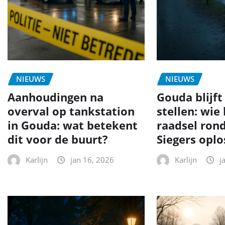
NIEUWS
NIEUWS
Aanhoudingen na
Gouda blijft
overval op tankstation
stellen: wie
in Gouda: wat betekent
raadsel ron
dit voor de buurt?
Siegers opl
Karlijn
jan 16, 2026
Karlijn
j