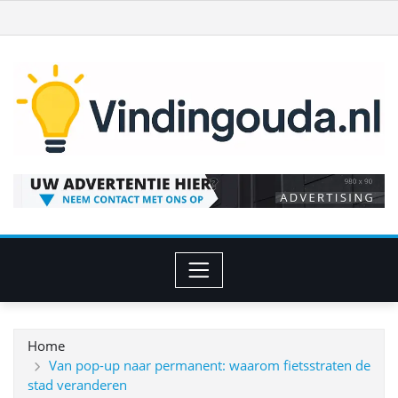
Ga
naar
de
inhoud
Home
Van pop-up naar permanent: waarom fietsstraten de
stad veranderen