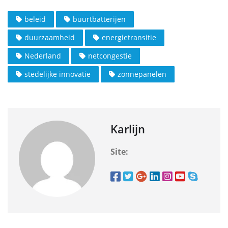
beleid
buurtbatterijen
duurzaamheid
energietransitie
Nederland
netcongestie
stedelijke innovatie
zonnepanelen
Karlijn
Site: