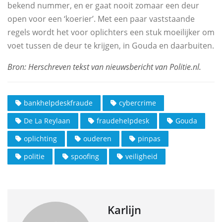
bekend nummer, en er gaat nooit zomaar een deur
open voor een ‘koerier’. Met een paar vaststaande
regels wordt het voor oplichters een stuk moeilijker om
voet tussen de deur te krijgen, in Gouda en daarbuiten.
bankhelpdeskfraude
cybercrime
De La Reylaan
fraudehelpdesk
Gouda
oplichting
ouderen
pinpas
politie
spoofing
veiligheid
Karlijn